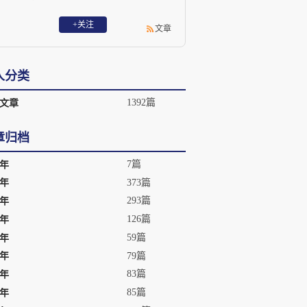
+关注
文章
人分类
1392篇
文章
章归档
7篇
1年
373篇
0年
293篇
9年
126篇
8年
59篇
7年
79篇
6年
83篇
5年
85篇
4年