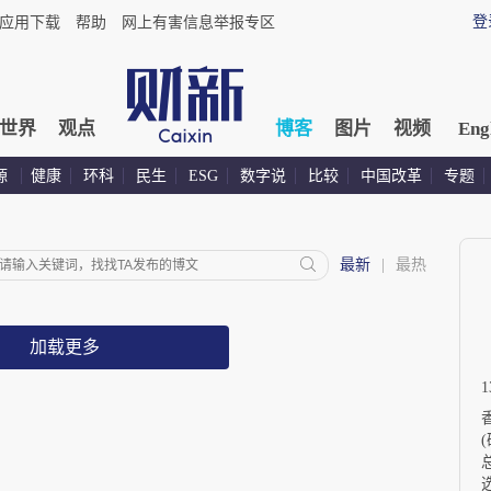
登
应用下载
帮助
网上有害信息举报专区
世界
观点
博客
图片
视频
Eng
源
健康
环科
民生
ESG
数字说
比较
中国改革
专题
最新
|
最热
加载更多