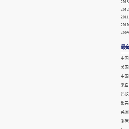
201
201
201
201
200
最
中国
美国
中国
来自
蚂蚁
出卖
英国
邵庆