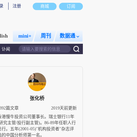
录
注册
商城
订阅
lish
mini+
周刊
数据通
讣闻
张化桥
1392篇文章
2019天前更新
香港慢牛投资公司董事长。瑞士银行11年
(研究主管/投行副主管)。86-89年任职人行
总行。五年(2001-05)"机构投资者"杂志评
选的中国分析师第一名。