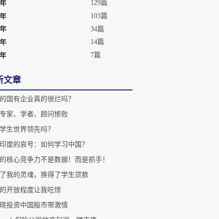
129篇
3年
103篇
2年
34篇
1年
14篇
0年
7篇
9年
新文章
的国有企业真的很烂吗？
专家、学者、顾问惨败
学生世界领先吗？
印度的哀号：如何学习中国？
的核心竞争力不是数据！而是抓手！
了我的灵魂，换得了学生贷款
的开放程度让我吃惊
晓投资中国股市带激情